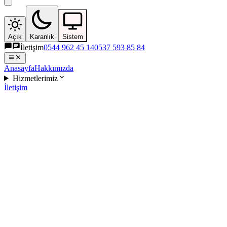
Açık
Karanlık
Sistem
İletişim
0544 962 45 14
0537 593 85 84
Anasayfa
Hakkımızda
Hizmetlerimiz
İletişim