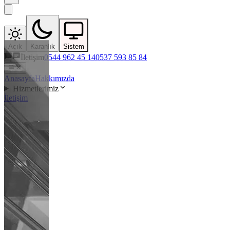
Açık
Karanlık
Sistem
İletişim
0544 962 45 14
0537 593 85 84
Anasayfa
Hakkımızda
Hizmetlerimiz
İletişim