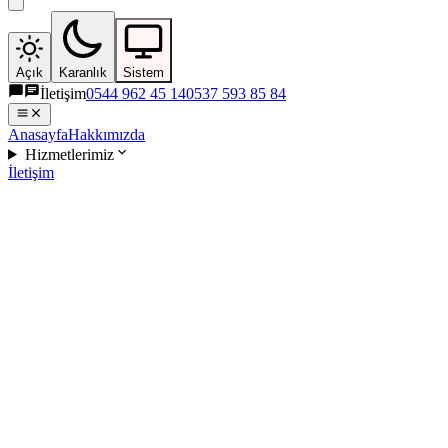
Açık
Karanlık
Sistem
İletişim
0544 962 45 14
0537 593 85 84
Anasayfa
Hakkımızda
Hizmetlerimiz
İletişim